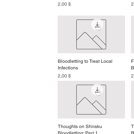
Preis
P
2,00 $
2
Bloodletting to Treat Local
Schnellansicht
F
Infections
B
Preis
P
2,00 $
2
Thoughts on Shiraku
Schnellansicht
T
Bloodletting: Part 1
B