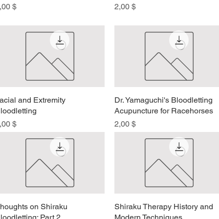
reis
Preis
,00 $
2,00 $
acial and Extremity
Schnellansicht
Dr. Yamaguchi's Bloodletting
Schnellansicht
loodletting
Acupuncture for Racehorses
reis
Preis
,00 $
2,00 $
houghts on Shiraku
Schnellansicht
Shiraku Therapy History and
Schnellansicht
loodletting: Part 2
Modern Techniques