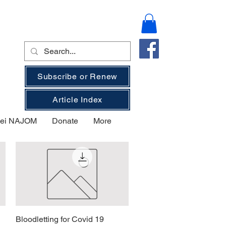
Subscribe or Renew
Article Index
 bei NAJOM
Donate
More
Bloodletting for Covid 19
Schnellansicht