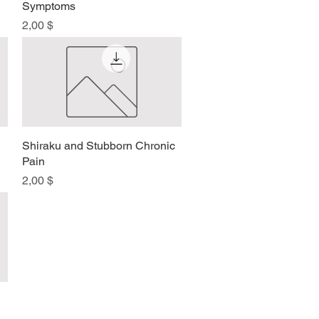
Symptoms
Preis
2,00 $
Shiraku and Stubborn Chronic
Schnellansicht
Pain
Preis
2,00 $