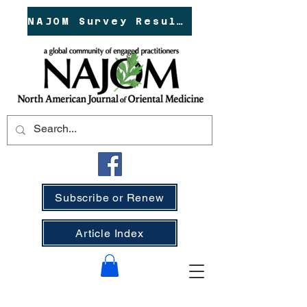
NAJOM Survey Results!
Subscribe or Renew
Article Index