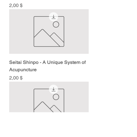
Preis
2,00 $
Seitai Shinpo - A Unique System of
Acupuncture
Preis
2,00 $
Seitai Shinpo - Acupuncture and