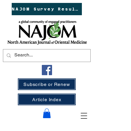
NAJOM Survey Results!
Subscribe or Renew
Article Index