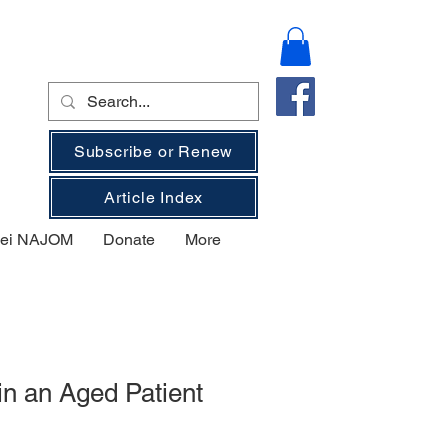
Subscribe or Renew
Article Index
 bei NAJOM
Donate
More
in an Aged Patient