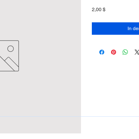
Preis
2,00 $
In d