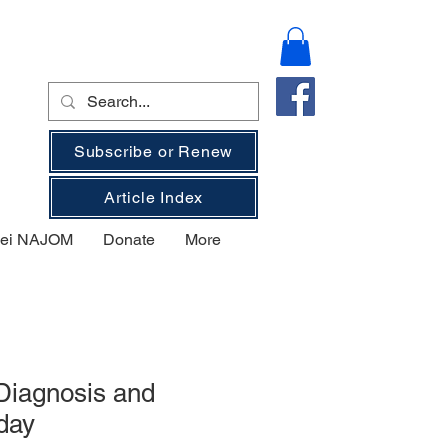
Subscribe or Renew
Article Index
 bei NAJOM
Donate
More
 Diagnosis and
day