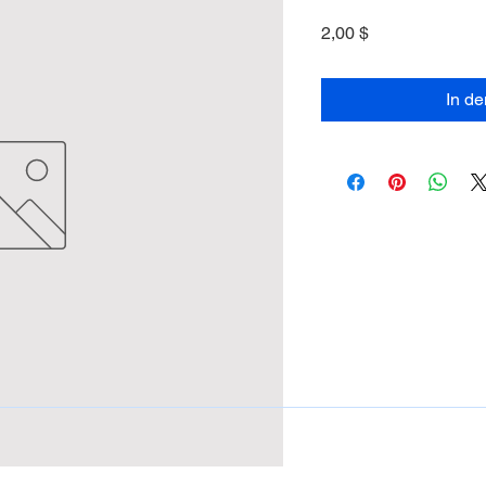
Preis
2,00 $
In d