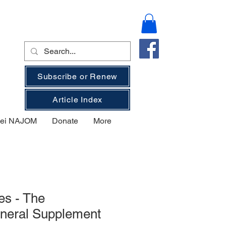
Subscribe or Renew
Article Index
 bei NAJOM
Donate
More
es - The
Mineral Supplement