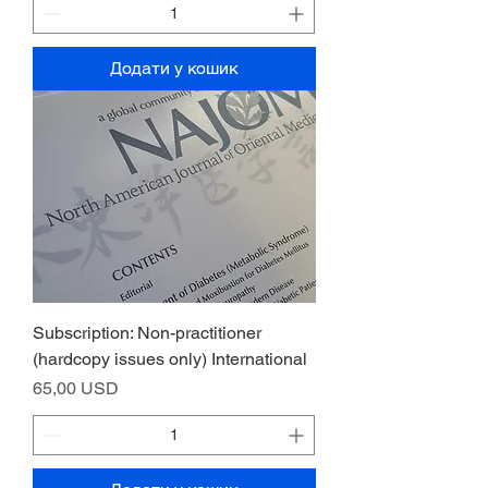
Додати у кошик
Subscription: Non-practitioner
(hardcopy issues only) International
Ціна
65,00 USD