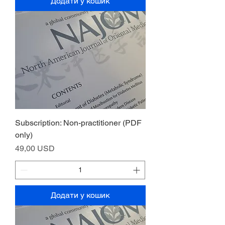
Додати у кошик
Subscription: Non-practitioner (PDF
only)
Ціна
49,00 USD
Додати у кошик