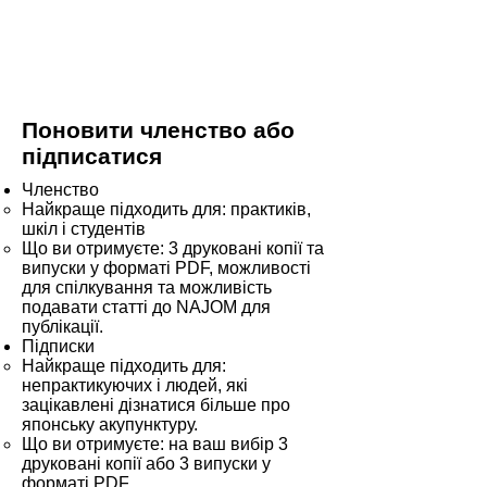
Поновити членство або
підписатися
Членство
Найкраще підходить для: практиків,
шкіл і студентів
Що ви отримуєте: 3 друковані копії та
випуски у форматі PDF, можливості
для спілкування та можливість
подавати статті до NAJOM для
публікації.
Підписки
Найкраще підходить для:
непрактикуючих і людей, які
зацікавлені дізнатися більше про
японську акупунктуру.
​Що ви отримуєте: на ваш вибір 3
друковані копії або 3 випуски у
форматі PDF