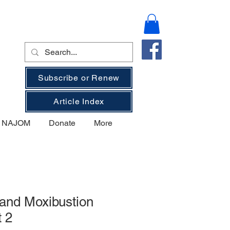
Subscribe or Renew
Article Index
on NAJOM
Donate
More
and Moxibustion
t 2