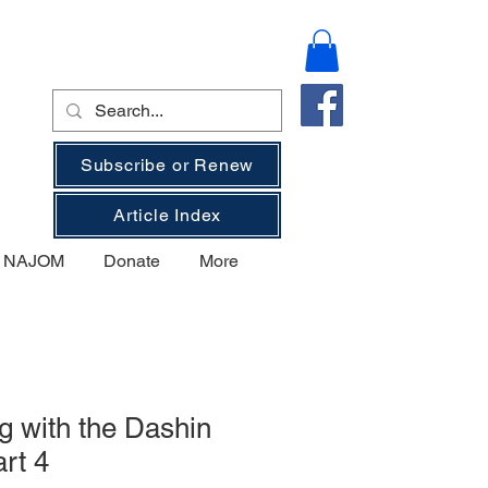
Subscribe or Renew
Article Index
on NAJOM
Donate
More
g with the Dashin
rt 4