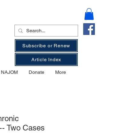
Subscribe or Renew
Article Index
on NAJOM
Donate
More
hronic
-- Two Cases