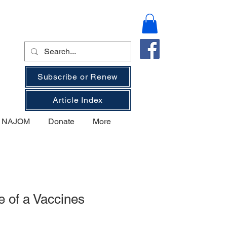
Subscribe or Renew
Article Index
on NAJOM
Donate
More
 of a Vaccines