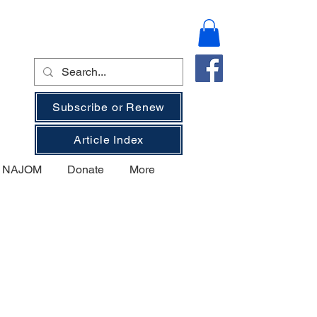
Subscribe or Renew
Article Index
on NAJOM
Donate
More