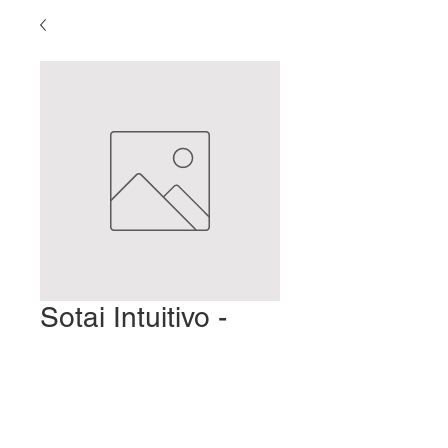
Sotai Intuitivo -
Hiro Komatsu
Precio
2,00 US$
Agregar al carrito