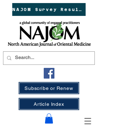
NAJOM Survey Results!
Subscribe or Renew
Article Index