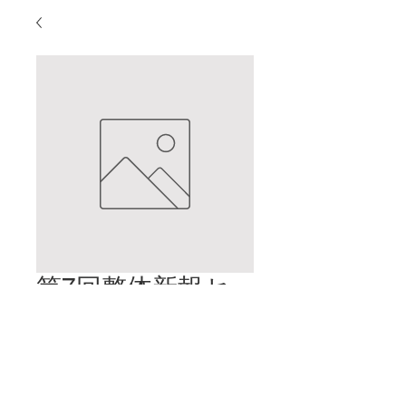
第7回整体新報セ
ミナー
価
$2.00
格
カートに追加する