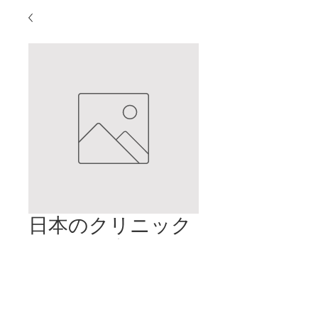
日本のクリニック
の不妊治療を垣間
見る
価
$2.00
格