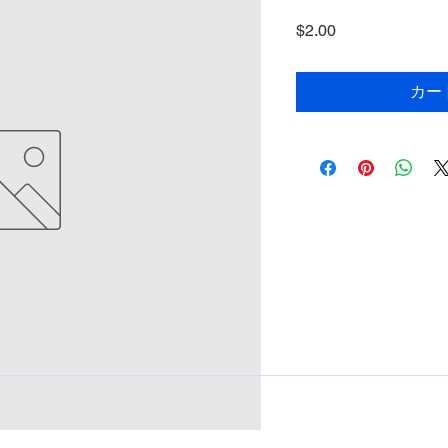
価
$2.00
格
カー