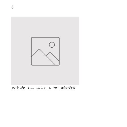
鍼灸における腹部
診断
価
$2.00
格
カートに追加する