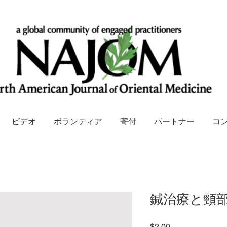
ビデオ
ボランティア
寄付
パートナー
コ
鍼治療と頸
価
$2.00