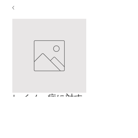
レイノー病に対す
る鍼治療
価
$2.00
格
カートに追加する