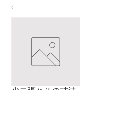
少二張とその技法
の概要
価
$2.00
格
カートに追加する