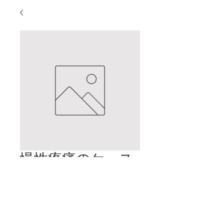
慢性疼痛のケース
スタディ
価
$2.00
格
カートに追加する