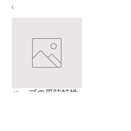
ハーブの風味特性
と経絡療法
価
$2.00
格
カートに追加する