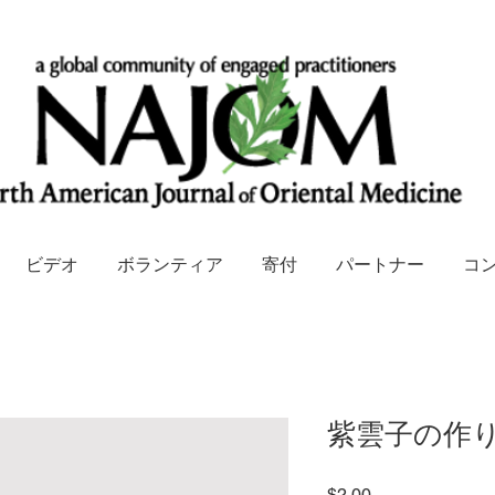
ビデオ
ボランティア
寄付
パートナー
コ
紫雲子の作
価
$2.00