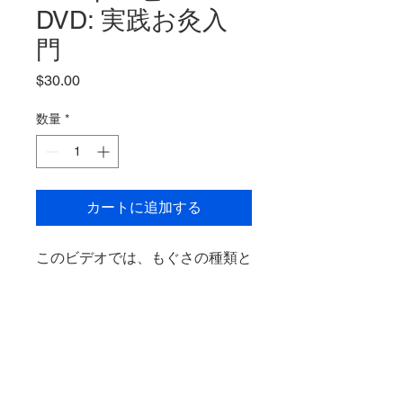
DVD: 実践お灸入
門
価
$30.00
格
数量
*
カートに追加する
このビデオでは、もぐさの種類と
その使い方を詳しく説明してお
り、水谷淳二氏がもぐさを転がし
たり燃やしたりする様子をクロー
ズアップしています。手の位置や
動きもわかるので、淳司先生の講
座を受講された方や、これから竹