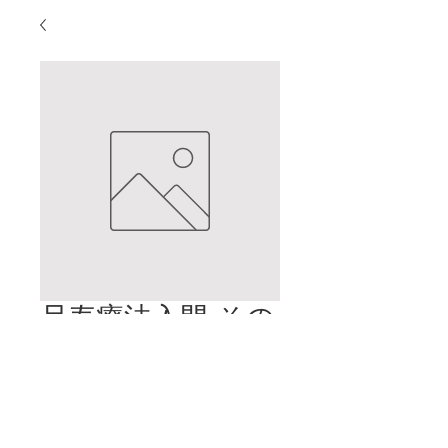
尺寿療法入門-その
8
価
$2.00
格
カートに追加する