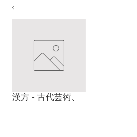
漢方 - 古代芸術、
現代医学 - パート
7 (IBS)
価
$2.00
格