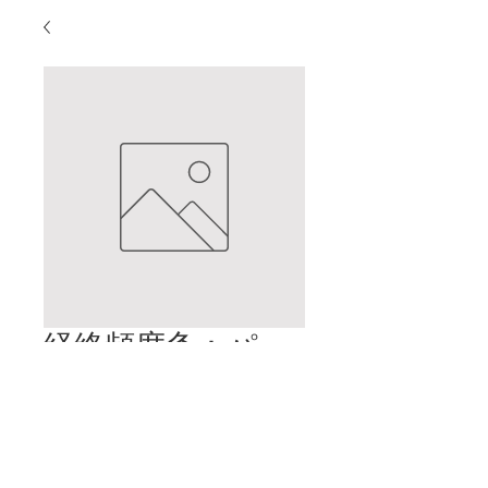
経絡頻度灸：パー
ト1
価
$2.00
格
カートに追加する