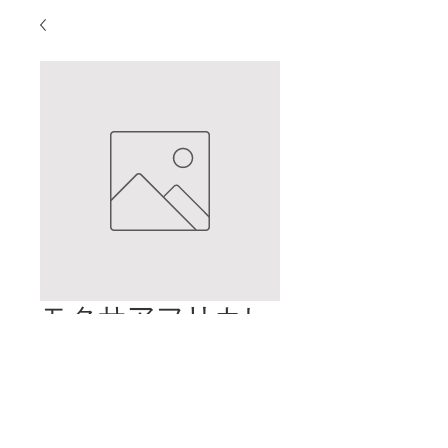
モクサアフリカレ
ポート（日本語）
価
$0.00
格
カートに追加する