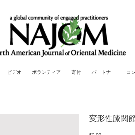
ビデオ
ボランティア
寄付
パートナー
コ
変形性膝関
価
$2.00