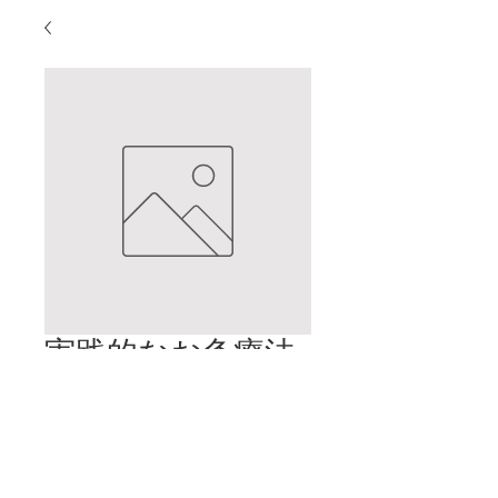
実践的なお灸療法
その18
価
$2.00
格
カートに追加する