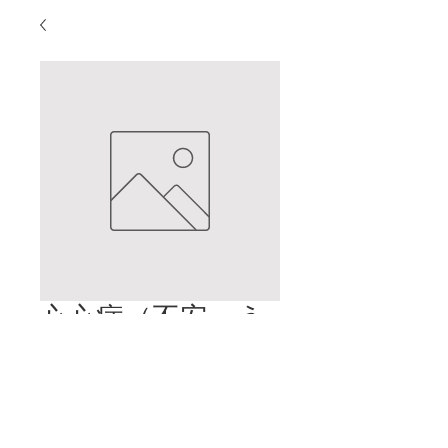
心心症（不安・う
つ・心身症）
価
$2.00
格
カートに追加する