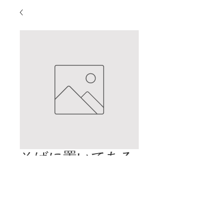
そばに置いてある
本
価
$2.00
格
カートに追加する