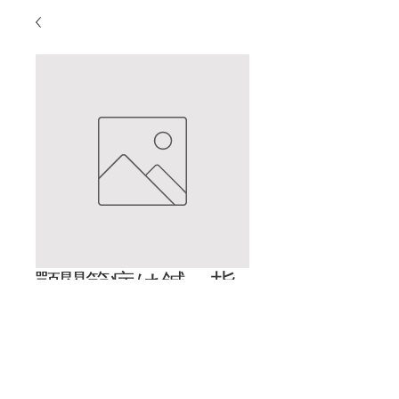
顎関節症は鍼・指
圧・漢方で治療
価
$2.00
格
カートに追加する