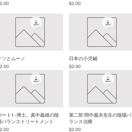
価格
価格
2.00
$2.00
ナソとムーノ
クイックビュー
日本の小児鍼
クイックビュー
価格
価格
2.00
$2.00
パート1 -博士。真中義雄の陰
クイックビュー
第二部 間中義夫先生の陰陽バ
クイックビュー
陽バランストリートメント
ランス治療
価格
価格
2.00
$2.00