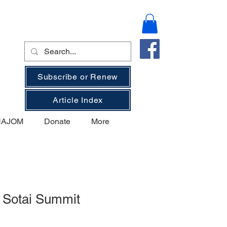
Subscribe or Renew
Article Index
 NAJOM
Donate
More
 Sotai Summit