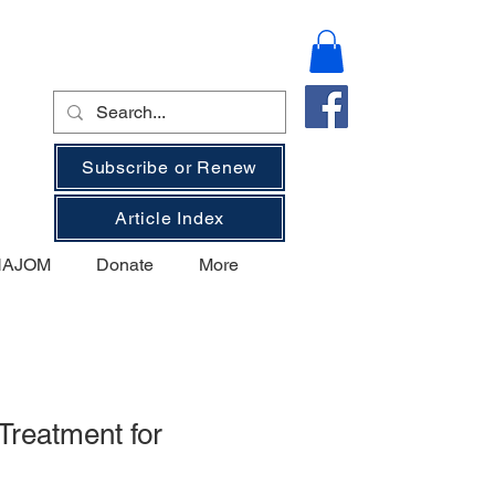
Subscribe or Renew
Article Index
 NAJOM
Donate
More
Treatment for