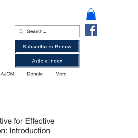
Subscribe or Renew
Article Index
 NAJOM
Donate
More
ve for Effective
on: Introduction