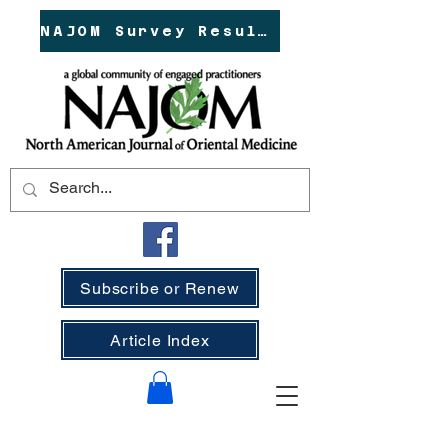
NAJOM Survey Results!
Subscribe or Renew
Article Index