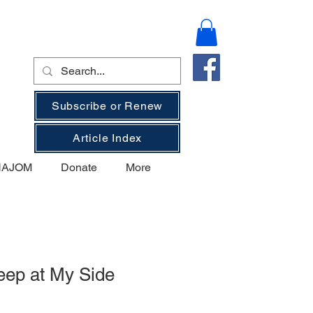
Subscribe or Renew
Article Index
 NAJOM
Donate
More
eep at My Side