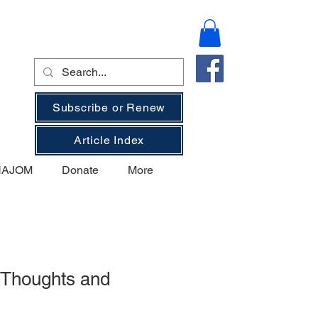
Subscribe or Renew
Article Index
 NAJOM
Donate
More
- Thoughts and