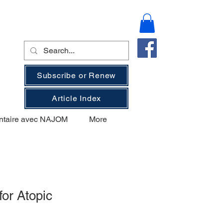
Subscribe or Renew
Article Index
ntaire avec NAJOM
More
or Atopic