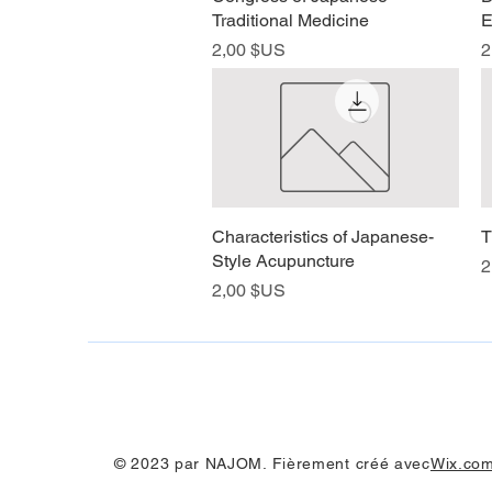
Traditional Medicine
E
Prix
P
2,00 $US
2
Characteristics of Japanese-
Aperçu rapide
T
Style Acupuncture
P
2
Prix
2,00 $US
© 2023 par NAJOM. Fièrement créé avec
Wix.co