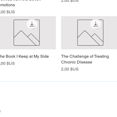
Prix
2,00 $US
motions
rix
,00 $US
he Book I Keep at My Side
Aperçu rapide
The Challenge of Treating
Aperçu rapide
Chronic Disease
rix
,00 $US
Prix
2,00 $US
m