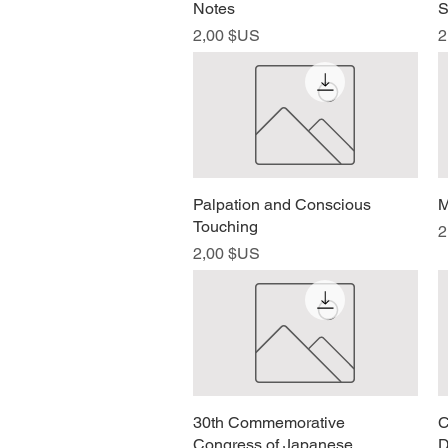
Notes
S
Prix
P
2,00 $US
2
Palpation and Conscious
Aperçu rapide
M
Touching
P
2
Prix
2,00 $US
30th Commemorative
Aperçu rapide
C
Congress of Japanese
D