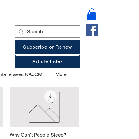
Subscribe or Renew
Article Index
ntaire avec NAJOM
More
Why Can’t People Sleep?
Aperçu rapide