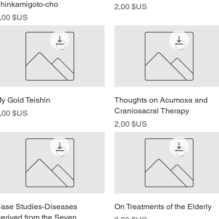
hinkamigoto-cho
Prix
2,00 $US
rix
,00 $US
y Gold Teishin
Aperçu rapide
Thoughts on Acumoxa and
Aperçu rapide
Craniosacral Therapy
rix
,00 $US
Prix
2,00 $US
ase Studies-Diseases
Aperçu rapide
On Treatments of the Elderly
Aperçu rapide
erived from the Seven