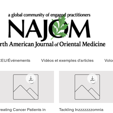
CEU/Événements
Vidéos et exemples d'articles
Volo
reating Cancer Patients in
Aperçu rapide
Tackling Inzzzzzzzomnia
Aperçu rapide