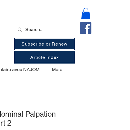
Subscribe or Renew
Article Index
ntaire avec NAJOM
More
ominal Palpation
rt 2