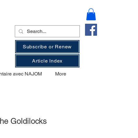
Subscribe or Renew
Article Index
ntaire avec NAJOM
More
he Goldilocks