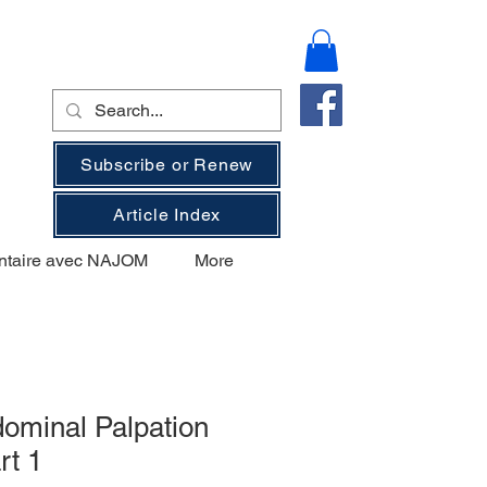
Subscribe or Renew
Article Index
ntaire avec NAJOM
More
ominal Palpation
rt 1