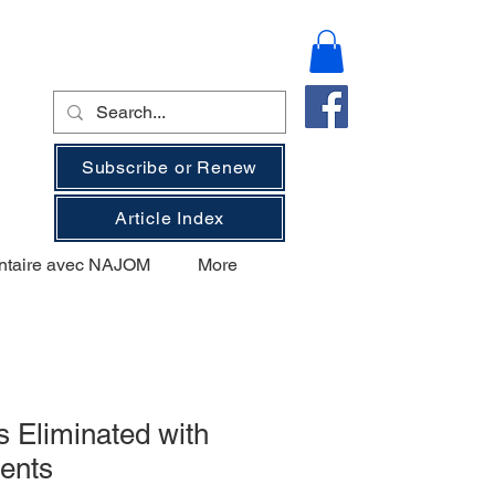
Subscribe or Renew
Article Index
ntaire avec NAJOM
More
s Eliminated with
ents