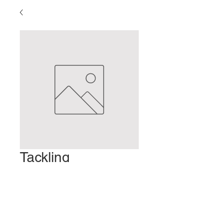
Tackling
Inzzzzzzzomnia
Prix
2,00 $US
Ajouter au panier