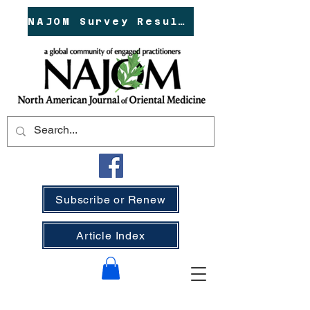
NAJOM Survey Results!
Subscribe or Renew
Article Index