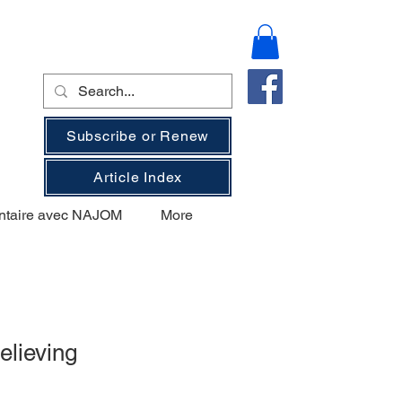
Subscribe or Renew
Article Index
ntaire avec NAJOM
More
elieving