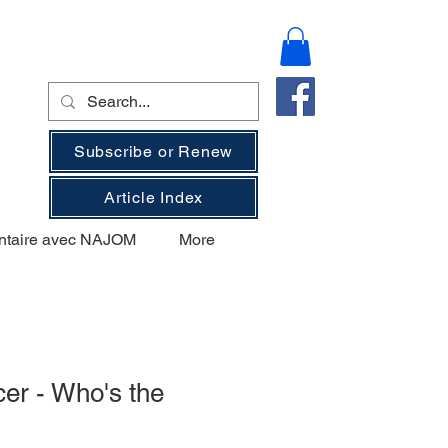
Subscribe or Renew
Article Index
ntaire avec NAJOM
More
cer - Who's the