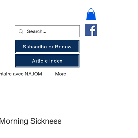
Subscribe or Renew
Article Index
ntaire avec NAJOM
More
 Morning Sickness